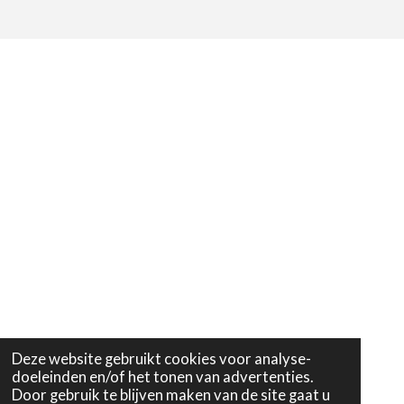
0
n
n
n
n
s
t
e
r
r
e
n
Deze website gebruikt cookies voor analyse-
doeleinden en/of het tonen van advertenties.
Door gebruik te blijven maken van de site gaat u