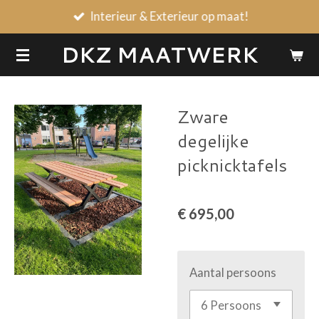
Interieur & Exterieur op maat!
Ga
direct
DKZ MAATWERK
naar
de
hoofdinhoud
Zware
degelijke
picknicktafels
€ 695,00
Aantal persoons