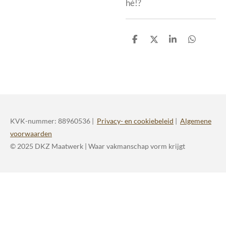
hé!?
D
D
S
D
e
e
h
e
l
e
a
l
e
l
r
e
n
e
n
KVK-nummer: 88960536 |
Privacy- en cookiebeleid
|
Algemene
voorwaarden
© 2025 DKZ Maatwerk | Waar vakmanschap vorm krijgt