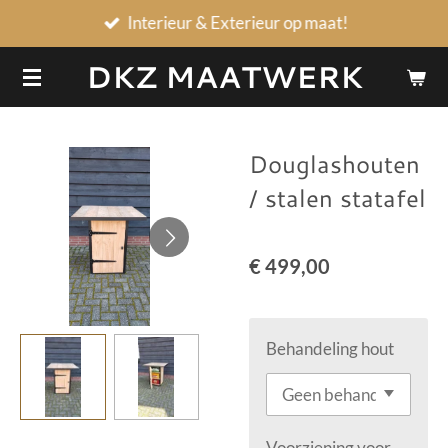
Interieur & Exterieur op maat!
Ga
direct
DKZ MAATWERK
naar
de
hoofdinhoud
Douglashouten
/ stalen statafel
€ 499,00
Behandeling hout